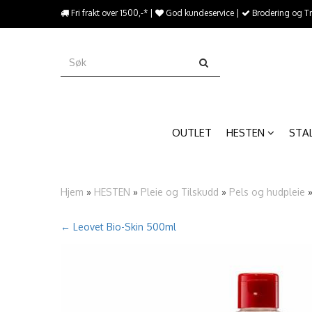
{literal}
Fri frakt over 1500,-* |
God kundeservice |
Brodering og T
{/literal}����������
OUTLET
HESTEN
STA
Hjem
»
HESTEN
»
Pleie og Tilskudd
»
Pels og hudpleie
← Leovet Bio-Skin 500ml