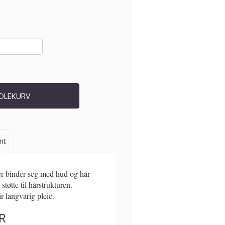
NDLEKURV
nt
ner binder seg med hud og hår
tøtte til hårstrukturen.
r langvarig pleie.
R