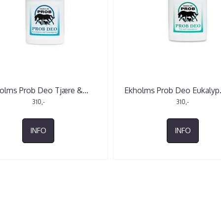
olms Prob Deo Tjære &
...
Ekholms Prob Deo Eukalyp
310,-
310,-
INFO
INFO