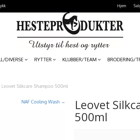
rykk
Hjem
Sal
LL/DIVERSE
RYTTER
KLUBBER/TEAM
BRODERING/T
»
Leovet Silkcare Shampoo 500ml
Leovet Silk
NAF Cooling Wash →
500ml