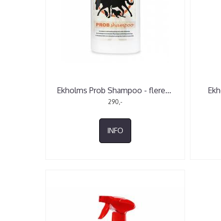
Ekholms Prob Shampoo - flere
...
Ekh
290,-
INFO