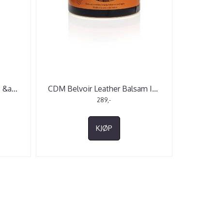
. &a
...
CDM Belvoir Leather Balsam I
...
289,-
KJØP