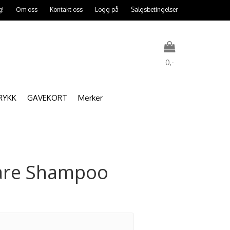
g!
Om oss
Kontakt oss
Logg på
Salgsbetingelser
0,-
RYKK
GAVEKORT
Merker
Nullstill
Trykk ENTER for å søke
care Shampoo