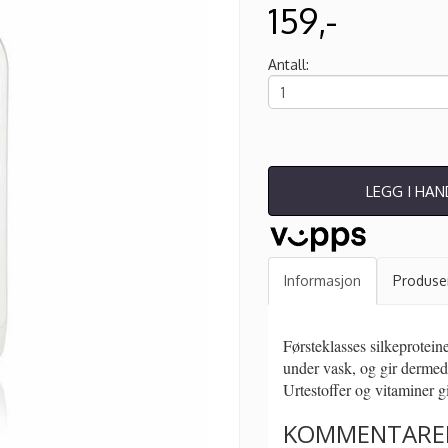
159,-
Antall:
LEGG I HA
Informasjon
Produse
Førsteklasses silkeprotei
under vask, og gir dermed s
Urtestoffer og vitaminer gi
KOMMENTARE