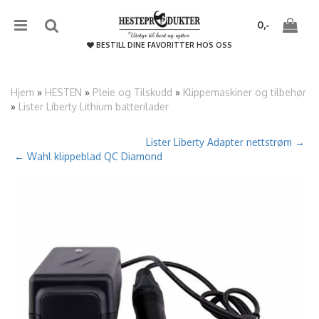
{literal}
{/literal}����������
0,-
BESTILL DINE FAVORITTER HOS OSS
Hjem
»
HESTEN
»
Pleie og Tilskudd
»
Klippemaskiner og tilbehør
»
Lister Liberty Lithium batterilader
Nullstill
Lister Liberty Adapter nettstrøm →
← Wahl klippeblad QC Diamond
Trykk ENTER for å søke