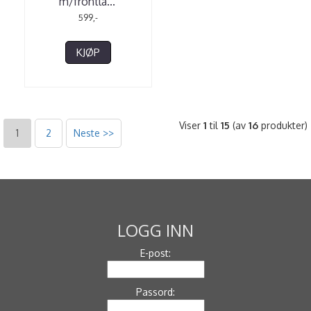
m/frontla
...
599,-
KJØP
Viser
1
til
15
(av
16
produkter)
1
2
Neste >>
LOGG INN
E-post:
Passord: