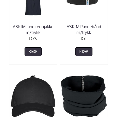
ASKIM lang regnjakke
ASKIM Pannebånd
m/trykk
m/trykk
1.599,-
159,-
KJØP
KJØP