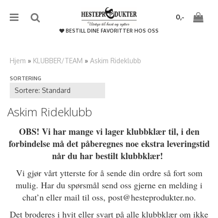
{literal}
{/literal}����������
0,-
BESTILL DINE FAVORITTER HOS OSS
Hjem
»
KLUBBER/TEAM
»
Askim Rideklubb
SORTERING
Nullstill
Trykk ENTER for å søke
Askim Rideklubb
OBS! Vi har mange vi lager klubbklær til, i den
forbindelse må det påberegnes noe ekstra leveringstid
når du har bestilt klubbklær!
Vi gjør vårt ytterste for å sende din ordre så fort som
mulig. Har du spørsmål send oss gjerne en melding i
chat’n eller mail til oss, post@hesteprodukter.no.
Det broderes i hvit eller svart på alle klubbklær om ikke