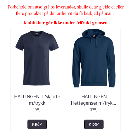
Forbehold om utsolgt hos leverandør, skulle dette gjelde et eller
flere produkter på din ordre vil du få beskjed på mail.
- klubbklær går ikke under frifrakt grensen -
HALLINGEN T-Skjorte
HALLINGEN
m/trykk
Hettegenser m/tryk
...
109,-
379,-
KJØP
KJØP