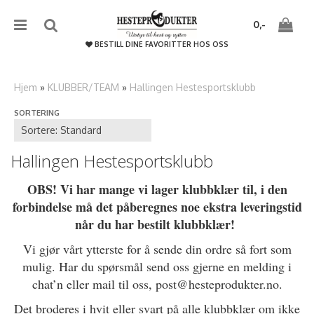
{literal}
{/literal}����������
0,-
BESTILL DINE FAVORITTER HOS OSS
Hjem
»
KLUBBER/TEAM
»
Hallingen Hestesportsklubb
SORTERING
Nullstill
Trykk ENTER for å søke
Hallingen Hestesportsklubb
OBS! Vi har mange vi lager klubbklær til, i den
forbindelse må det påberegnes noe ekstra leveringstid
når du har bestilt klubbklær!
Vi gjør vårt ytterste for å sende din ordre så fort som
mulig. Har du spørsmål send oss gjerne en melding i
chat’n eller mail til oss, post@hesteprodukter.no.
Det broderes i hvit eller svart på alle klubbklær om ikke