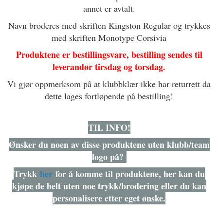
annet er avtalt.
Navn broderes med skriften Kingston Regular og trykkes
med skriften Monotype Corsivia
Produktene er bestillingsvare, bestilling sendes til
leverandør tirsdag og torsdag.
Vi gjør oppmerksom på at klubbklær ikke har returrett da
dette lages fortløpende på bestilling!
TIL INFO!
Ønsker du noen av disse produktene uten klubb/team
logo på?
Trykk
her
for å komme til produktene, her kan du
kjøpe de helt uten noe trykk/brodering eller du kan
personalisere etter eget ønske.