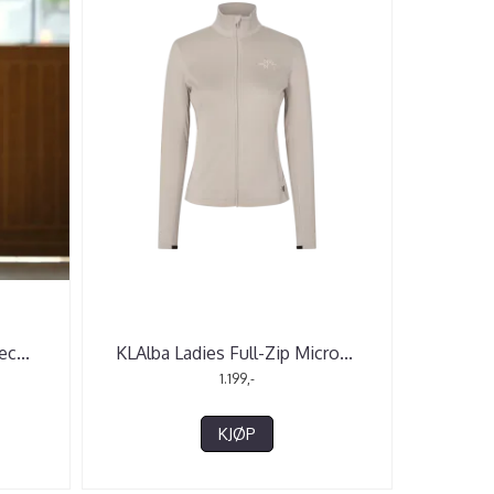
eec
...
KLAlba Ladies Full-Zip Micro
...
1.199,-
KJØP