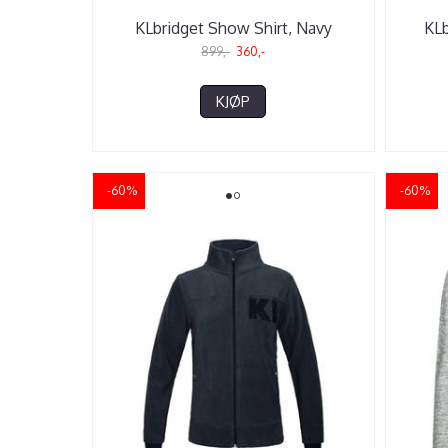
KLbridget Show Shirt, Navy
KLb
899,-
360,-
KJØP
-60%
-60%