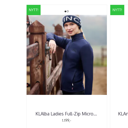
NYTT!
NYTT!
KLAlba Ladies Full-Zip Micro
...
KLAn
1.199,-