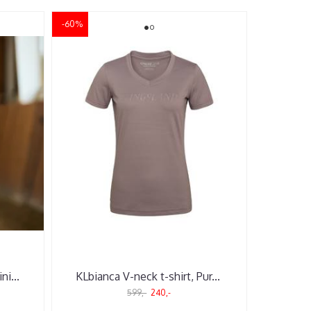
-60%
ini
...
KLbianca V-neck t-shirt, Pur
...
599,-
240,-