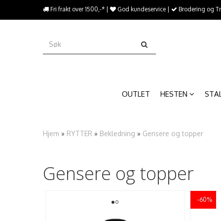
{literal}
Fri frakt over 1500,-* |
God kundeservice |
Brodering og T
{/literal}����������
OUTLET
HESTEN
STA
Hjem
»
RYTTER
»
Bekledning
»
Gensere og topper
Gensere og topper
-60%