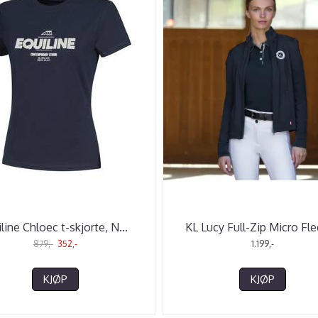
line Chloec t-skjorte, N
...
KL Lucy Full-Zip Micro Fl
879,-
352,-
1.199,-
KJØP
KJØP