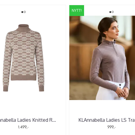
NYTT!
nabella Ladies Knitted R
...
KLAnnabella Ladies LS Tra
1.499,-
999,-