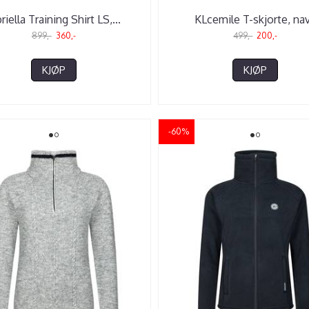
riella Training Shirt LS,
...
KLcemile T-skjorte, na
899,-
360,-
499,-
200,-
KJØP
KJØP
-60%