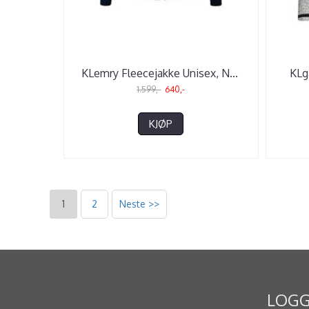
KLemry Fleecejakke Unisex, N
...
KLga
1.599,-
640,-
KJØP
1
2
Neste >>
LOGG