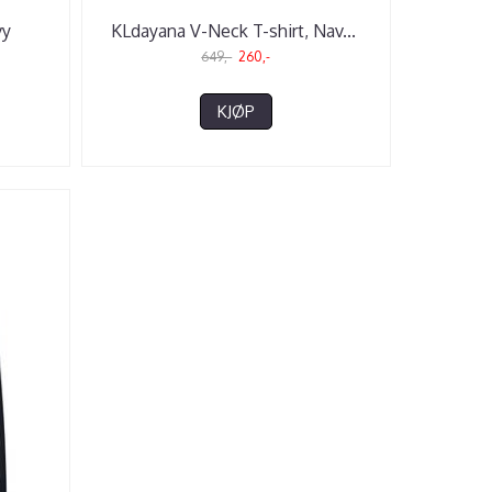
vy
KLdayana V-Neck T-shirt, Nav
...
649,-
260,-
KJØP