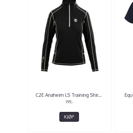
C2E Anaheim LS Training Shir
...
Equi
799,-
KJØP