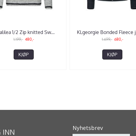
lilea 1/2 Zip knitted Sw
...
KLgeorgie Bonded Fleece j
1.199,-
480,-
1.699,-
680,-
KJØP
KJØP
Nyhetsbrev
 INN