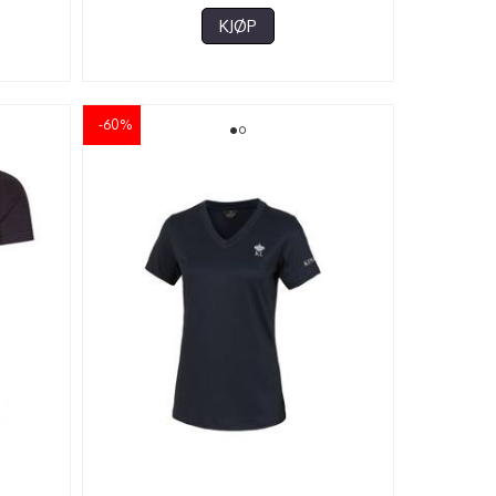
KJØP
-60%