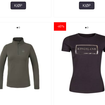
KJØP
KJØP
-60%