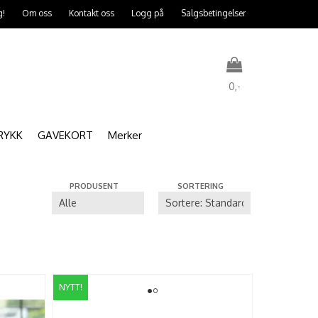
g!
Om oss
Kontakt oss
Logg på
Salgsbetingelser
0,-
RYKK
GAVEKORT
Merker
Nullstill
PRODUSENT
SORTERING
Trykk ENTER for å søke
NYTT!