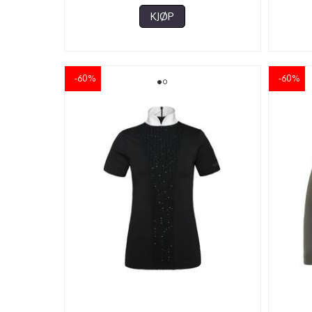
KJØP
-60%
-60%