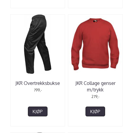
JKR Overtrekksbukse
JKR Collage genser
m/trykk
799,-
279,-
KJØP
KJØP