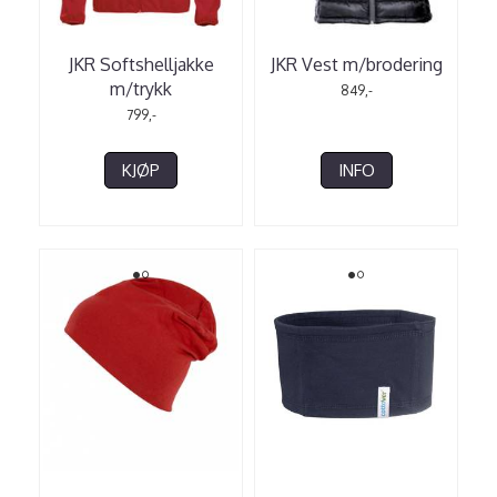
JKR Softshelljakke
JKR Vest m/brodering
m/trykk
849,-
799,-
KJØP
INFO