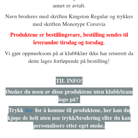
annet er avtalt.
Navn broderes med skriften Kingston Regular og trykkes
med skriften Monotype Corsivia
Produktene er bestillingsvare, bestilling sendes til
leverandør tirsdag og torsdag.
Vi gjør oppmerksom på at klubbklær ikke har returrett da
dette lages fortløpende på bestilling!
TIL INFO!
Ønsker du noen av disse produktene uten klubb/team
logo på?
Trykk
her
for å komme til produktene, her kan du
kjøpe de helt uten noe trykk/brodering eller du kan
personalisere etter eget ønske.