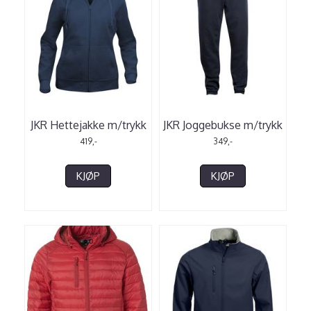
JKR Hettejakke m/trykk
JKR Joggebukse m/trykk
419,-
349,-
KJØP
KJØP