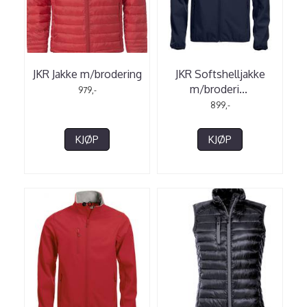
JKR Jakke m/brodering
JKR Softshelljakke
m/broderi
...
979,-
899,-
KJØP
KJØP