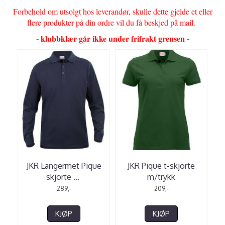
Forbehold om utsolgt hos leverandør, skulle dette gjelde et eller
flere produkter på din ordre vil du få beskjed på mail.
- klubbklær går ikke under frifrakt grensen -
JKR Langermet Pique
JKR Pique t-skjorte
skjorte
...
m/trykk
289,-
209,-
KJØP
KJØP