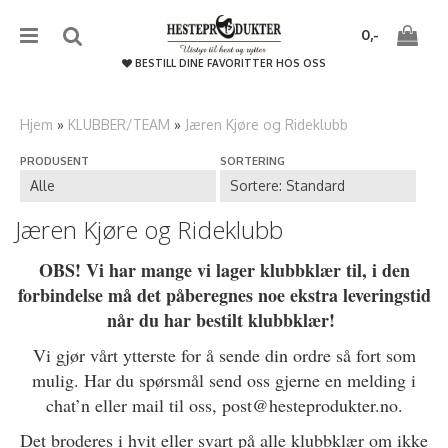
{literal}
{/literal}����������
0,-
BESTILL DINE FAVORITTER HOS OSS
Hjem
»
KLUBBER/TEAM
»
Jæren Kjøre og Rideklubb
PRODUSENT
SORTERING
Nullstill
Trykk ENTER for å søke
Jæren Kjøre og Rideklubb
OBS! Vi har mange vi lager klubbklær til, i den
forbindelse må det påberegnes noe ekstra leveringstid
når du har bestilt klubbklær!
Vi gjør vårt ytterste for å sende din ordre så fort som
mulig. Har du spørsmål send oss gjerne en melding i
chat’n eller mail til oss, post@hesteprodukter.no.
Det broderes i hvit eller svart på alle klubbklær om ikke