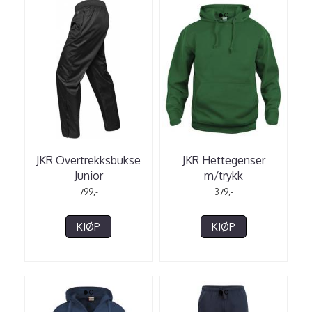
JKR Overtrekksbukse
JKR Hettegenser
Junior
m/trykk
799,-
379,-
KJØP
KJØP