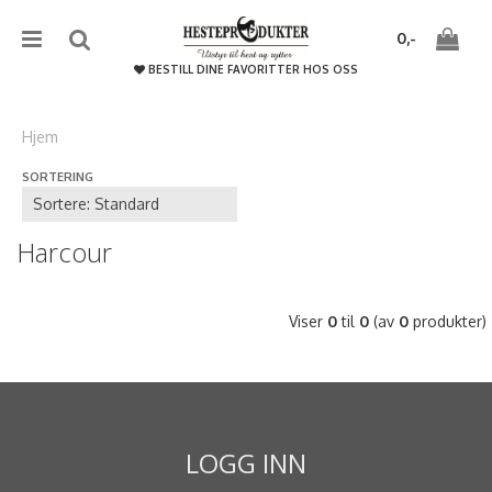
{literal}
{/literal}����������
0,-
BESTILL DINE FAVORITTER HOS OSS
Hjem
SORTERING
Nullstill
Trykk ENTER for å søke
Harcour
Viser
0
til
0
(av
0
produkter)
LOGG INN