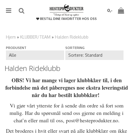
{literal}
{/literal}����������
0,-
BESTILL DINE FAVORITTER HOS OSS
Hjem
»
KLUBBER/TEAM
»
Halden Rideklubb
PRODUSENT
SORTERING
Nullstill
Trykk ENTER for å søke
Halden Rideklubb
OBS! Vi har mange vi lager klubbklær til, i den
forbindelse må det påberegnes noe ekstra leveringstid
når du har bestilt klubbklær!
Vi gjør vårt ytterste for å sende din ordre så fort som
mulig. Har du spørsmål send oss gjerne en melding i
chat’n eller mail til oss, post@hesteprodukter.no.
Det broderes i hvit eller svart på alle klubbklær om ikke