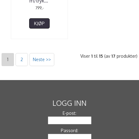
m/tryk
...
799,-
KJØP
Viser
1
til
15
(av
17
produkter)
1
2
Neste >>
LOGG INN
E-post:
Passord: