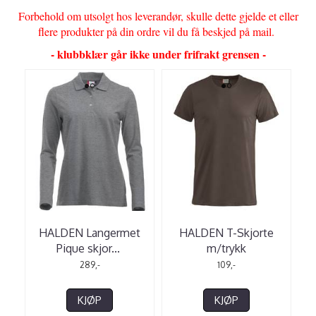
Forbehold om utsolgt hos leverandør, skulle dette gjelde et eller
flere produkter på din ordre vil du få beskjed på mail.
- klubbklær går ikke under frifrakt grensen -
HALDEN Langermet
HALDEN T-Skjorte
Pique skjor
...
m/trykk
289,-
109,-
KJØP
KJØP