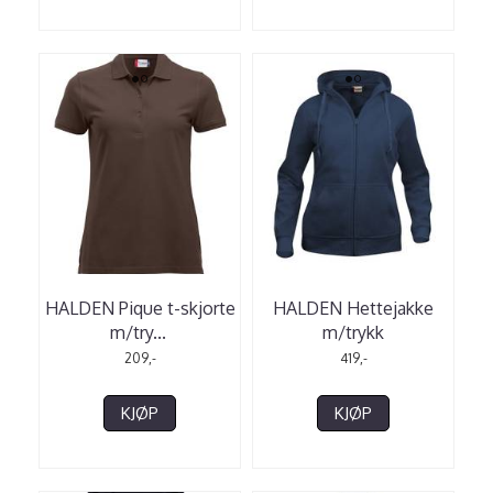
HALDEN Pique t-skjorte
HALDEN Hettejakke
m/try
...
m/trykk
209,-
419,-
KJØP
KJØP