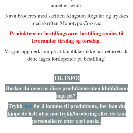
annet er avtalt.
Navn broderes med skriften Kingston Regular og trykkes
med skriften Monotype Corsivia
Produktene er bestillingsvare, bestilling sendes til
leverandør tirsdag og torsdag.
Vi gjør oppmerksom på at klubbklær ikke har returrett da
dette lages fortløpende på bestilling!
TIL INFO!
Ønsker du noen av disse produktene uten klubb/team
logo på?
Trykk
her
for å komme til produktene, her kan du
kjøpe de helt uten noe trykk/brodering eller du kan
personalisere etter eget ønske.