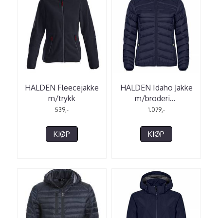
HALDEN Fleecejakke
HALDEN Idaho Jakke
m/trykk
m/broderi
...
539,-
1.079,-
KJØP
KJØP