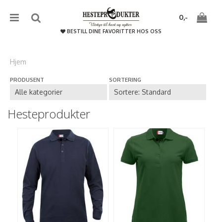
{literal}
{/literal}����������
0,-
BESTILL DINE FAVORITTER HOS OSS
Hjem
PRODUSENT
SORTERING
Nullstill
Trykk ENTER for å søke
Hesteprodukter