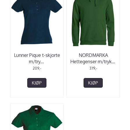
Lunner Pique t-skjorte
NORDMARKA
m/try
...
Hettegenser m/tryk
...
209,-
379,-
KJØP
KJØP