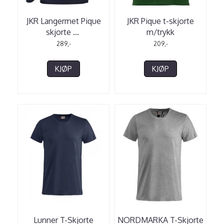
JKR Langermet Pique
JKR Pique t-skjorte
skjorte
...
m/trykk
289,-
209,-
KJØP
KJØP
Lunner T-Skjorte
NORDMARKA T-Skjorte