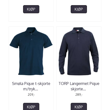
KJØP
KJØP
Smøla Pique t-skjorte
TORP Langermet Pique
m/tryk
...
skjorte
...
209,-
289,-
KJØP
KJØP