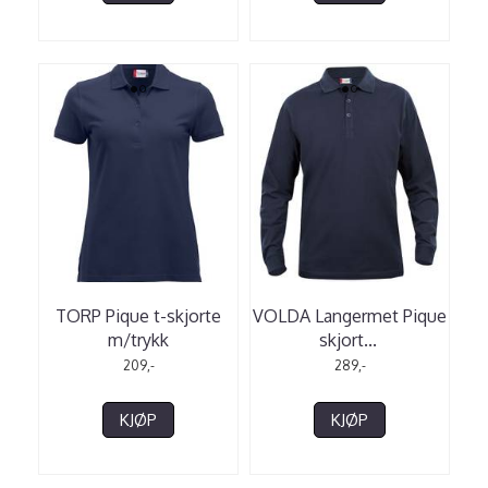
TORP Pique t-skjorte
VOLDA Langermet Pique
m/trykk
skjort
...
209,-
289,-
KJØP
KJØP