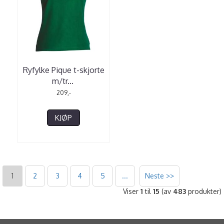
Ryfylke Pique t-skjorte
m/tr
...
209,-
KJØP
1
2
3
4
5
...
Neste >>
Viser
1
til
15
(av
483
produkter)