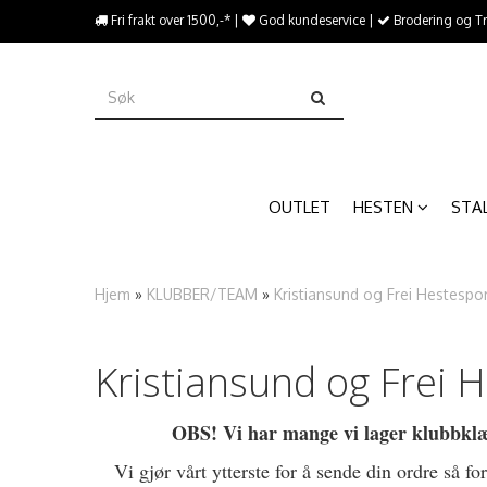
{literal}
Fri frakt over 1500,-* |
God kundeservice |
Brodering og T
{/literal}����������
OUTLET
HESTEN
STA
Hjem
»
KLUBBER/TEAM
»
Kristiansund og Frei Hestespo
Kristiansund og Frei 
OBS! Vi har mange vi lager klubbklær 
Vi gjør vårt ytterste for å sende din ordre så 