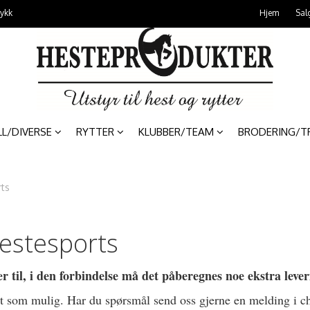
rykk
Hjem
Sal
LL/DIVERSE
RYTTER
KLUBBER/TEAM
BRODERING/T
rts
Hestesports
til, i den forbindelse må det påberegnes noe ekstra lever
fort som mulig. Har du spørsmål send oss gjerne en melding i ch