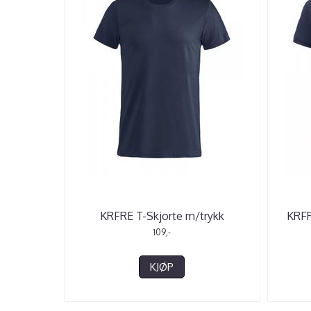
KRFRE T-Skjorte m/trykk
KRFR
109,-
KJØP