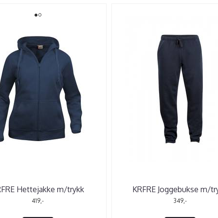
FRE Hettejakke m/trykk
KRFRE Joggebukse m/tr
419,-
349,-