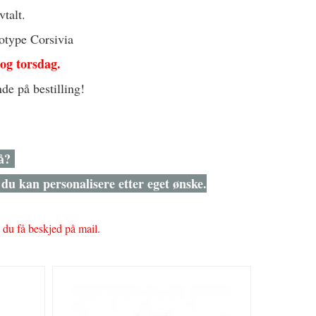
vtalt.
otype Corsivia
 og torsdag.
de på bestilling!
på?
du kan personalisere etter eget ønske.
l du få beskjed på mail.