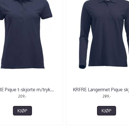
E Pique t-skjorte m/tryk
...
KRFRE Langermet Pique skj
209,-
289,-
KJØP
KJØP