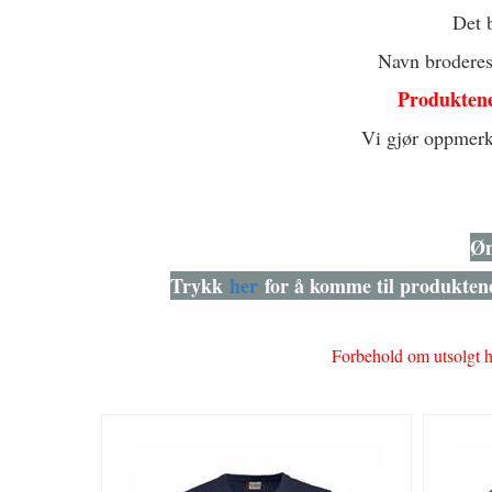
Det b
Navn broderes
Produktene 
Vi gjør oppmerks
Øn
Trykk
her
for å komme til produktene,
Forbehold om utsolgt ho