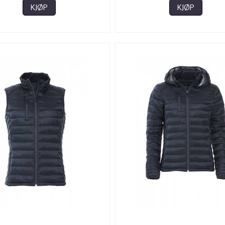
KJØP
KJØP