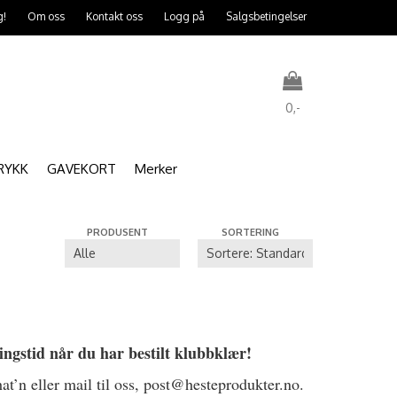
g!
Om oss
Kontakt oss
Logg på
Salgsbetingelser
0,-
RYKK
GAVEKORT
Merker
Nullstill
PRODUSENT
SORTERING
Trykk ENTER for å søke
ingstid når du har bestilt klubbklær!
at’n eller mail til oss, post@hesteprodukter.no.