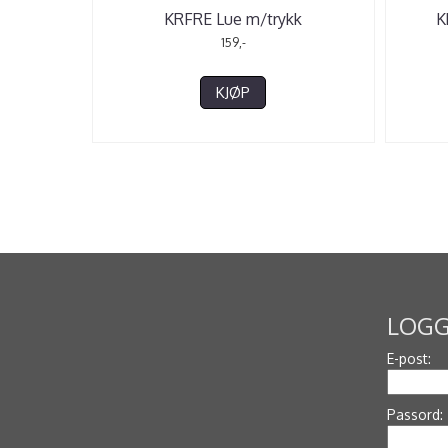
KRFRE Lue m/trykk
K
159,-
KJØP
LOGG
E-post:
Passord: