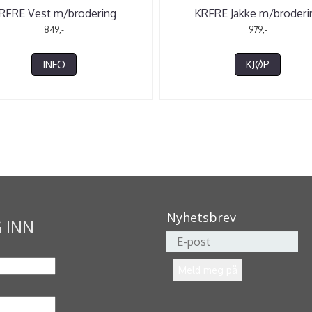
RFRE Vest m/brodering
KRFRE Jakke m/broderi
849,-
979,-
INFO
KJØP
Nyhetsbrev
 INN