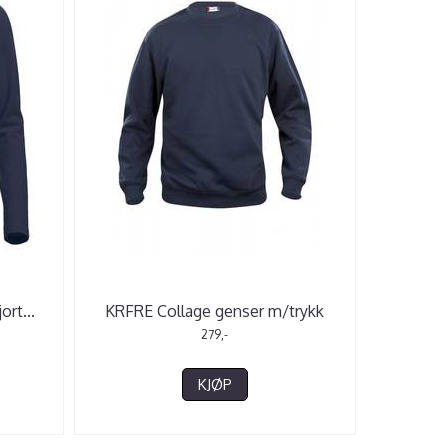
ort
...
KRFRE Collage genser m/trykk
279,-
KJØP