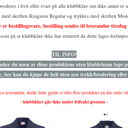
roderes i hvit eller svart på alle klubbklær om ikke annet er a
 med skriften Kingston Regular og trykkes med skriften Mon
er bestillingsvare, bestilling sendes til leverandør tirsdag
om på at klubbklær ikke har returrett da dette lages fortløpen
TIL INFO!
sker du noen av disse produktene uten klubb/team logo 
 her kan du kjøpe de helt uten noe trykk/brodering eller 
s leverandør, skulle dette gjelde et eller flere produkter på din ordre vi
- klubbklær går ikke under frifrakt grensen -