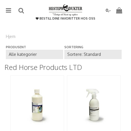
{literal}
{/literal}����������
0,-
BESTILL DINE FAVORITTER HOS OSS
Hjem
PRODUSENT
SORTERING
Nullstill
Trykk ENTER for å søke
Red Horse Products LTD