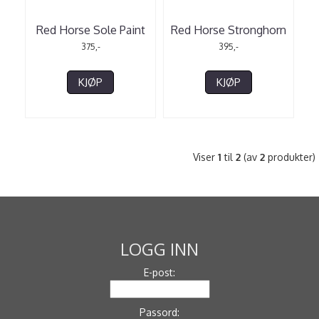
Red Horse Sole Paint
Red Horse Stronghorn
375,-
395,-
KJØP
KJØP
Viser
1
til
2
(av
2
produkter)
LOGG INN
E-post:
Passord: