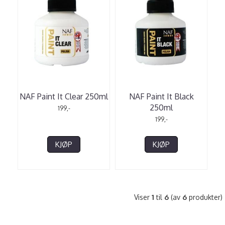
NAF Paint It Clear 250ml
NAF Paint It Black
250ml
199,-
199,-
KJØP
KJØP
Viser
1
til
6
(av
6
produkter)