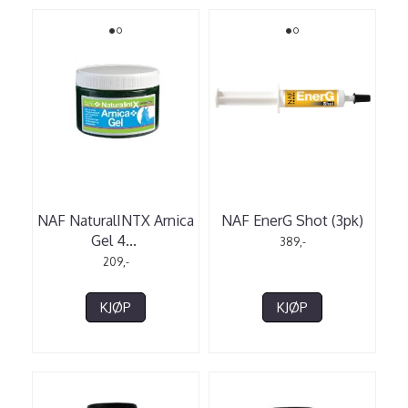
NAF NaturalINTX Arnica
NAF EnerG Shot (3pk)
Gel 4
...
389,-
209,-
KJØP
KJØP