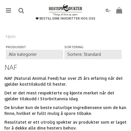
{literal}
{/literal}����������
0,-
BESTILL DINE FAVORITTER HOS OSS
Hjem
PRODUSENT
SORTERING
Nullstill
Trykk ENTER for å søke
NAF
NAF (Natural Animal Feed) har over 25 års erfaring når det
gjelder kosttilskudd til hester.
Det er det mest respekterte og kjente merket når det
gjelder tilskudd i Storbritannia idag
De bruker kun de beste naturlige ingrediensene som de kan
finne, hvilket er fullt mulig å spore tilbake.
Resultatet er ett utrolig spekter av produkter som er laget
for å dekke alle dine hesters behov.