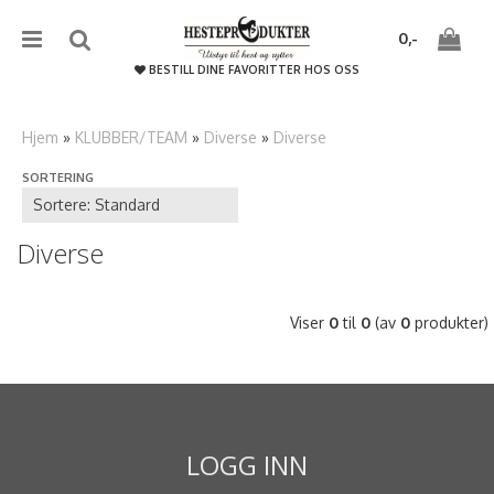
{literal}
{/literal}����������
0,-
BESTILL DINE FAVORITTER HOS OSS
Hjem
»
KLUBBER/TEAM
»
Diverse
»
Diverse
SORTERING
Nullstill
Trykk ENTER for å søke
Diverse
Viser
0
til
0
(av
0
produkter)
LOGG INN