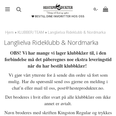
{literal}
{/literal}����������
0,-
BESTILL DINE FAVORITTER HOS OSS
Hjem
»
KLUBBER/TEAM
»
Langlielva Rideklubb & Nordmarka
Langlielva Rideklubb & Nordmarka
Nullstill
OBS! Vi har mange vi lager klubbklær til, i den
Trykk ENTER for å søke
forbindelse må det påberegnes noe ekstra leveringstid
når du har bestilt klubbklær!
Vi gjør vårt ytterste for å sende din ordre så fort som
mulig. Har du spørsmål send oss gjerne en melding i
chat’n eller mail til oss, post@hesteprodukter.no.
Det broderes i hvit eller svart på alle klubbklær om ikke
annet er avtalt.
Navn broderes med skriften Kingston Regular og trykkes