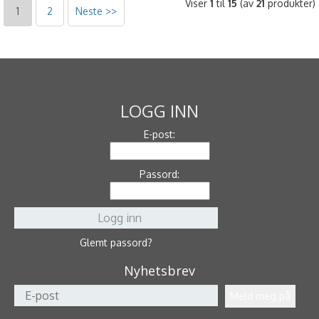
Viser
1
til
15
(av
21
produkter)
1
2
Neste >>
LOGG INN
E-post:
Passord:
Glemt passord?
Nyhetsbrev