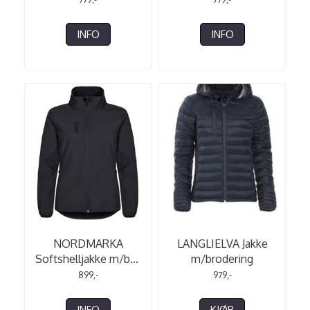
INFO
INFO
NORDMARKA
LANGLIELVA Jakke
Softshelljakke m/b
...
m/brodering
899,-
979,-
INFO
KJØP