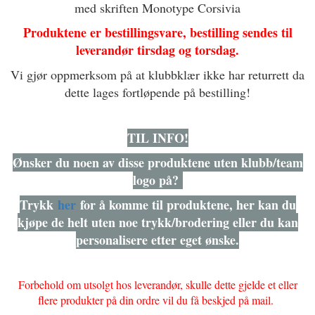
med skriften Monotype Corsivia
Produktene er bestillingsvare, bestilling sendes til
leverandør tirsdag og torsdag.
Vi gjør oppmerksom på at klubbklær ikke har returrett da
dette lages fortløpende på bestilling!
TIL INFO!
Ønsker du noen av disse produktene uten klubb/team
logo på?
Trykk
her
for å komme til produktene, her kan du
kjøpe de helt uten noe trykk/brodering eller du kan
personalisere etter eget ønske.
Forbehold om utsolgt hos leverandør, skulle dette gjelde et eller
flere produkter på din ordre vil du få beskjed på mail.