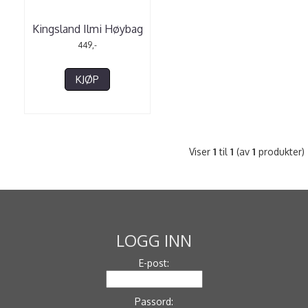
Kingsland Ilmi Høybag
449,-
KJØP
Viser
1
til
1
(av
1
produkter)
LOGG INN
E-post:
Passord: