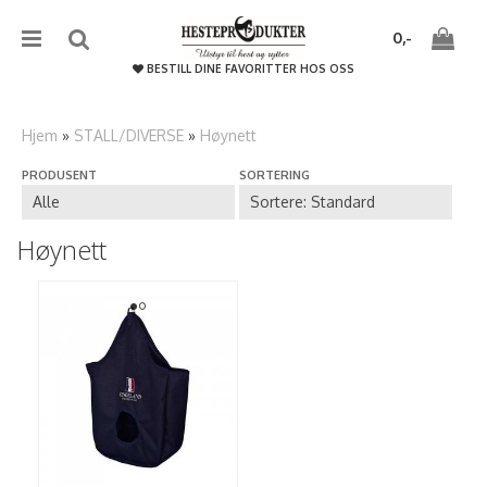
{literal}
{/literal}����������
0,-
BESTILL DINE FAVORITTER HOS OSS
Hjem
»
STALL/DIVERSE
»
Høynett
PRODUSENT
SORTERING
Nullstill
Trykk ENTER for å søke
Høynett