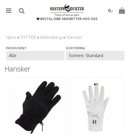
{literal}
{/literal}����������
0,-
BESTILL DINE FAVORITTER HOS OSS
Hjem
»
RYTTER
»
Bekledning
»
Hansker
PRODUSENT
SORTERING
Nullstill
Trykk ENTER for å søke
Hansker