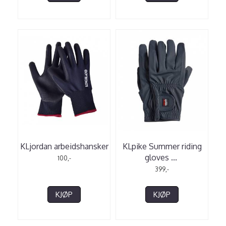
KLjordan arbeidshansker
KLpike Summer riding
gloves
...
100,-
399,-
KJØP
KJØP