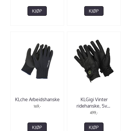
KJØP
KJØP
KLche Arbeidshanske
KLGigi Vinter
ridehanske, Sv
...
169,-
499,-
KJØP
KJØP