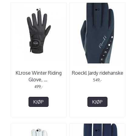
KLrose Winter Riding
Roeckl Jardy ridehanske
Glove,
...
549,-
499,-
KJØP
KJØP