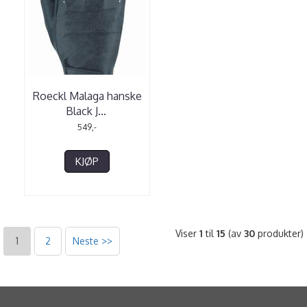
Roeckl Malaga hanske
Black J
...
549,-
KJØP
Viser
1
til
15
(av
30
produkter)
1
2
Neste >>