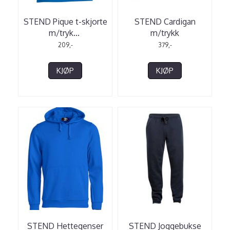
STEND Pique t-skjorte
STEND Cardigan
m/tryk
...
m/trykk
209,-
379,-
KJØP
KJØP
STEND Hettegenser
STEND Joggebukse