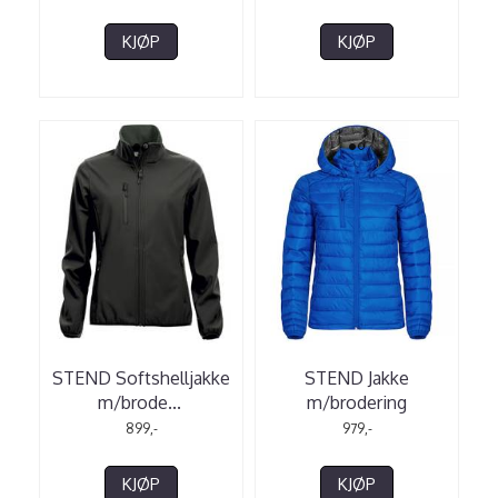
KJØP
KJØP
STEND Softshelljakke
STEND Jakke
m/brode
...
m/brodering
899,-
979,-
KJØP
KJØP