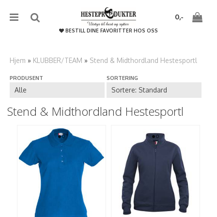
{literal}
{/literal}����������
0,-
BESTILL DINE FAVORITTER HOS OSS
Hjem
»
KLUBBER/TEAM
»
Stend & Midthordland Hestesportl
PRODUSENT
SORTERING
Nullstill
Trykk ENTER for å søke
Stend & Midthordland Hestesportl