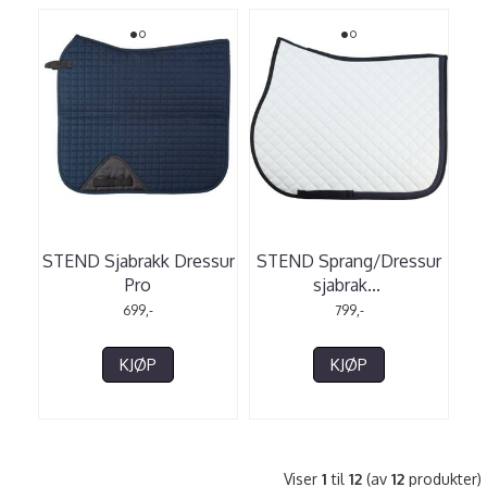
STEND Sjabrakk Dressur
STEND Sprang/Dressur
Pro
sjabrak
...
699,-
799,-
KJØP
KJØP
Viser
1
til
12
(av
12
produkter)