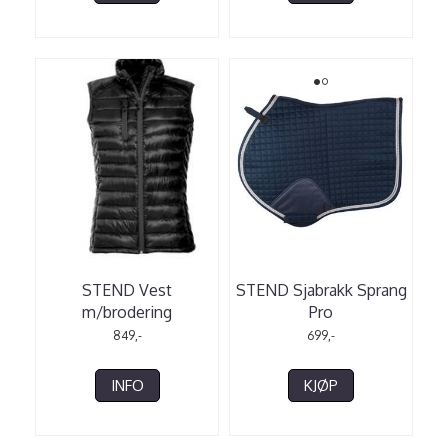
STEND Vest
STEND Sjabrakk Sprang
m/brodering
Pro
849,-
699,-
INFO
KJØP