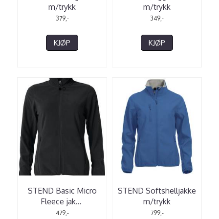
m/trykk
m/trykk
379,-
349,-
KJØP
KJØP
STEND Basic Micro
STEND Softshelljakke
Fleece jak
...
m/trykk
479,-
799,-