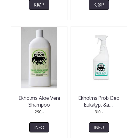
KJØP
KJØP
Ekholms Aloe Vera
Ekholms Prob Deo
Shampoo
Eukalyp. &a
...
290,-
310,-
INFO
INFO