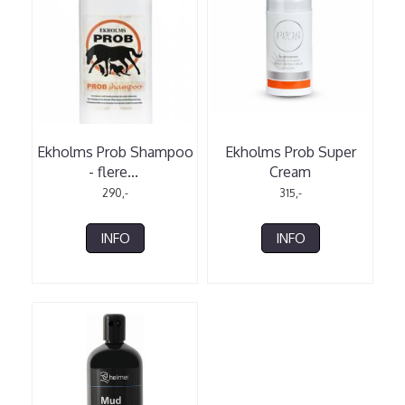
Ekholms Prob Shampoo
Ekholms Prob Super
- flere
...
Cream
290,-
315,-
INFO
INFO