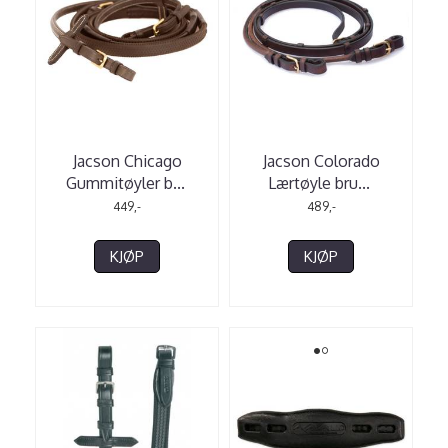
Jacson Chicago
Jacson Colorado
Gummitøyler b
...
Lærtøyle bru
...
449,-
489,-
KJØP
KJØP