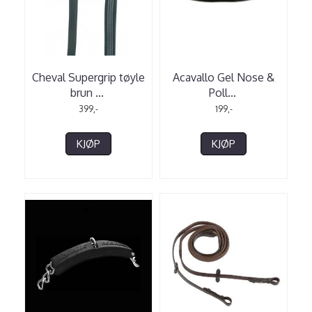
Cheval Supergrip tøyle
Acavallo Gel Nose &
brun
...
Poll
...
399,-
199,-
KJØP
KJØP