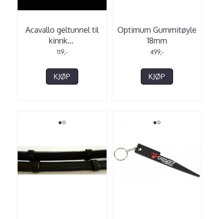
Acavallo geltunnel til
Optimum Gummitøyle
kinnk
...
18mm
119,-
499,-
KJØP
KJØP