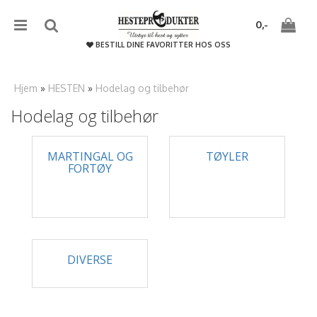
{literal}
{/literal}����������
0,-
BESTILL DINE FAVORITTER HOS OSS
Hjem
»
HESTEN
»
Hodelag og tilbehør
Hodelag og tilbehør
Nullstill
MARTINGAL OG
TØYLER
Trykk ENTER for å søke
FORTØY
DIVERSE