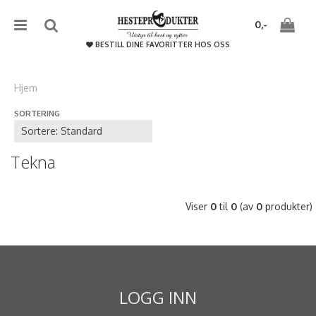
{literal}
{/literal}����������
0,-
BESTILL DINE FAVORITTER HOS OSS
Hjem
SORTERING
Nullstill
Trykk ENTER for å søke
Tekna
Viser
0
til
0
(av
0
produkter)
LOGG INN