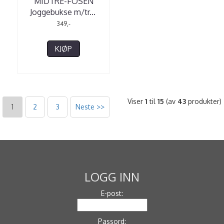
MIDTRE-FOSEN
Joggebukse m/tr
...
349,-
KJØP
Viser
1
til
15
(av
43
produkter)
1
2
3
Neste >>
LOGG INN
E-post:
Passord: