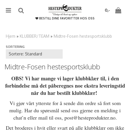
{literal}
{/literal}����������
0,-
BESTILL DINE FAVORITTER HOS OSS
Hjem
»
KLUBBER/TEAM
»
Midtre-Fosen hestesportsklubb
SORTERING
Nullstill
Trykk ENTER for å søke
Midtre-Fosen hestesportsklubb
OBS! Vi har mange vi lager klubbklær til, i den
forbindelse må det påberegnes noe ekstra leveringstid
når du har bestilt klubbklær!
Vi gjør vårt ytterste for å sende din ordre så fort som
mulig. Har du spørsmål send oss gjerne en melding i
chat’n eller mail til oss, post@hesteprodukter.no.
Det broderes i hvit eller svart på alle klubbklær om ikke