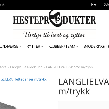
rykk
Hjem
Sal
LL/DIVERSE
RYTTER
KLUBBER/TEAM
BRODERING/T
arka
»
Langlielva Rideklubb
»
LANGLIELVA T-Skjorte m/trykk
LANGLIELVA 
GLIELVA Hettegenser m/trykk →
m/trykk