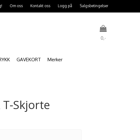
g!
Om oss
Kontakt oss
Logg på
Salgsbetingelser
0,-
RYKK
GAVEKORT
Merker
Nullstill
Trykk ENTER for å søke
T-Skjorte