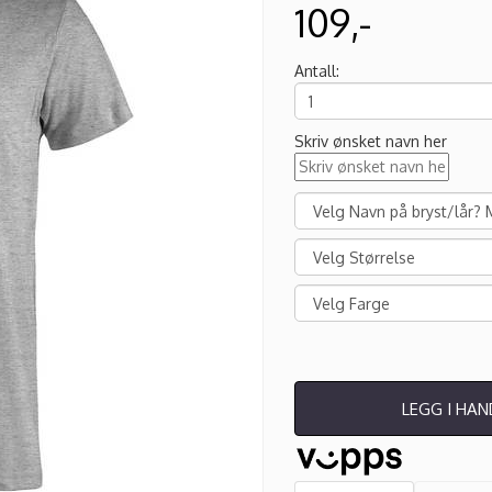
109,-
Antall:
Skriv ønsket navn her
LEGG I HA