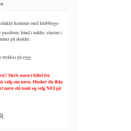
nt
duktet kommer med klubblogo
e passform, bånd i nakke, elastan i
ømmer på skuldre.
o trykkes på rygg
? Skriv navn i feltet for
på valg om navn. Ønsker du ikke
ket navn stå tomt og velg NEI på
R