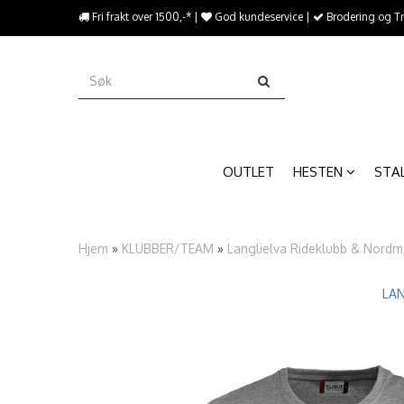
{literal}
Fri frakt over 1500,-* |
God kundeservice |
Brodering og T
{/literal}����������
OUTLET
HESTEN
STA
Hjem
»
KLUBBER/TEAM
»
Langlielva Rideklubb & Nordm
LAN