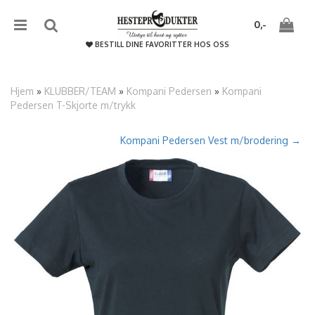
{literal}
{/literal}����������
0,-
BESTILL DINE FAVORITTER HOS OSS
Hjem
»
KLUBBER/TEAM
»
Kompani Pedersen
»
Kompani
Pedersen T-Skjorte m/trykk
Nullstill
Kompani Pedersen Vest m/brodering →
Trykk ENTER for å søke