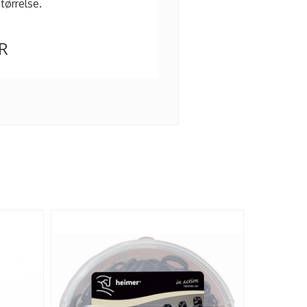
tørrelse.
.
R