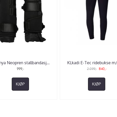
ya Neopren stallbandasj
...
KLkadi E-Tec ridebukse m/
999,-
2.099,-
840,-
KJØP
KJØP