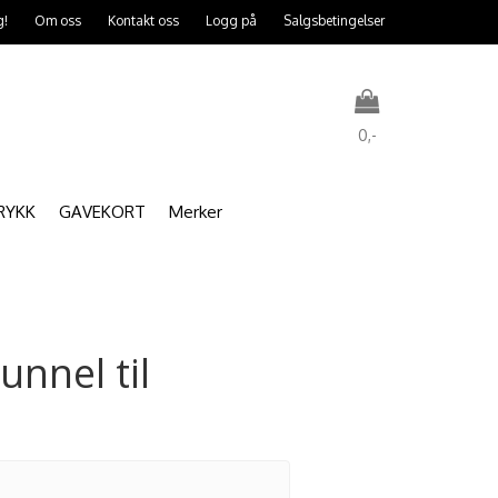
g!
Om oss
Kontakt oss
Logg på
Salgsbetingelser
0,-
RYKK
GAVEKORT
Merker
Nullstill
Trykk ENTER for å søke
unnel til