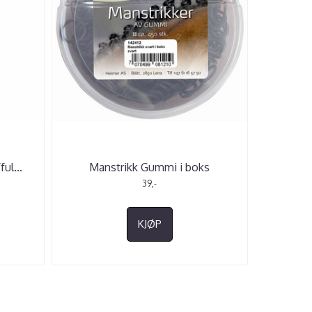
ful
...
Manstrikk Gummi i boks
39,-
KJØP