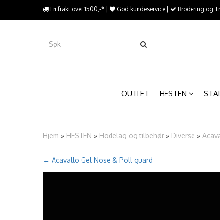
{literal}
Fri frakt over 1500,-* |
God kundeservice |
Brodering og T
{/literal}����������
OUTLET
HESTEN
STA
Hjem
»
HESTEN
»
Hodelag og tilbehør
»
Diverse
»
Acava
← Acavallo Gel Nose & Poll guard