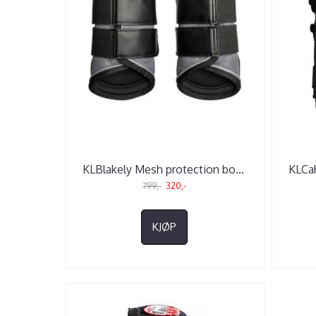
KLBlakely Mesh protection bo
...
KLCah
799,-
320,-
KJØP