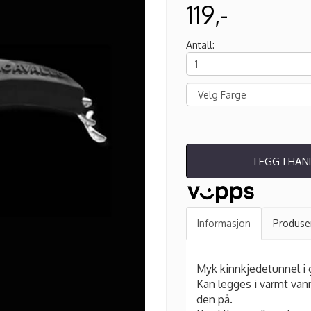
119,-
Antall:
LEGG I HA
Informasjon
Produse
Myk kinnkjedetunnel i 
Kan legges i varmt vann
den på.