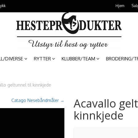
rykk
Hjem
Sal
LL/DIVERSE
RYTTER
KLUBBER/TEAM
BRODERING/T
llo geltunnel til kinnkjede
Acavallo gelt
Catago Nesebåndmåler →
kinnkjede