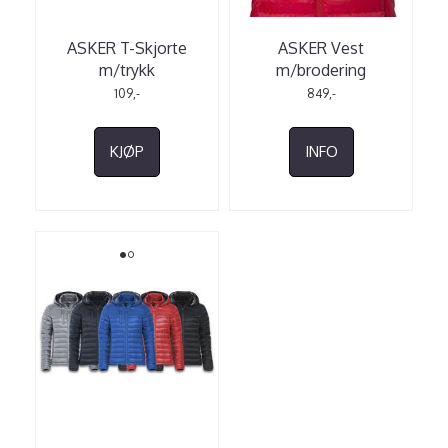
ASKER T-Skjorte
ASKER Vest
m/trykk
m/brodering
109,-
849,-
KJØP
INFO