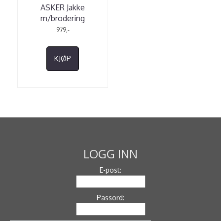
ASKER Jakke
m/brodering
979,-
KJØP
LOGG INN
E-post:
Passord: