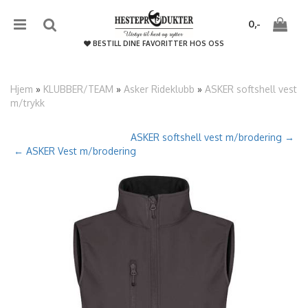
{literal}
{/literal}����������
0,-
BESTILL DINE FAVORITTER HOS OSS
Hjem
»
KLUBBER/TEAM
»
Asker Rideklubb
»
ASKER softshell vest
m/trykk
Nullstill
ASKER softshell vest m/brodering →
← ASKER Vest m/brodering
Trykk ENTER for å søke