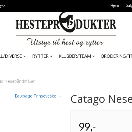
rykk
Hjem
Sal
LL/DIVERSE
RYTTER
KLUBBER/TEAM
BRODERING/T
go Nesebåndmåler
Catago Nes
Equipage Trinseveske →
99,-