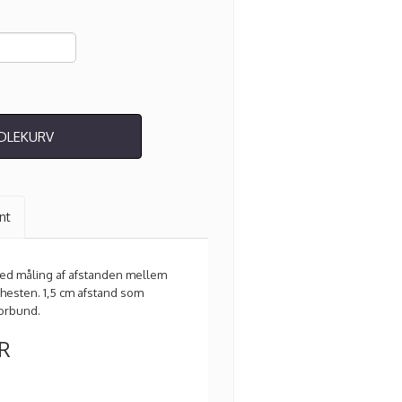
NDLEKURV
nt
ed måling af afstanden mellem
esten. 1,5 cm afstand som
forbund.
R