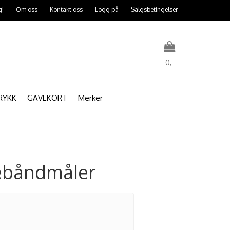
g!
Om oss
Kontakt oss
Logg på
Salgsbetingelser
0,-
RYKK
GAVEKORT
Merker
Nullstill
Trykk ENTER for å søke
ebåndmåler