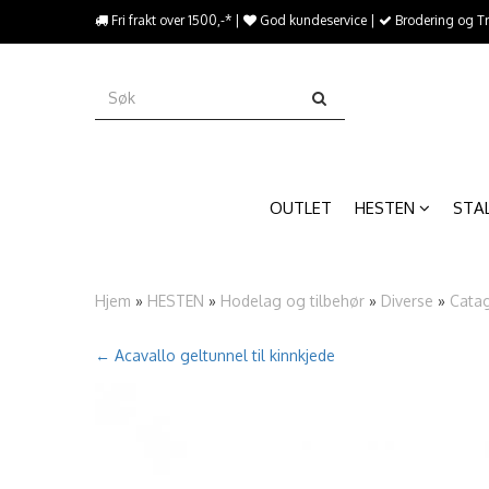
{literal}
Fri frakt over 1500,-* |
God kundeservice |
Brodering og T
{/literal}����������
OUTLET
HESTEN
STA
Hjem
»
HESTEN
»
Hodelag og tilbehør
»
Diverse
»
Cata
← Acavallo geltunnel til kinnkjede