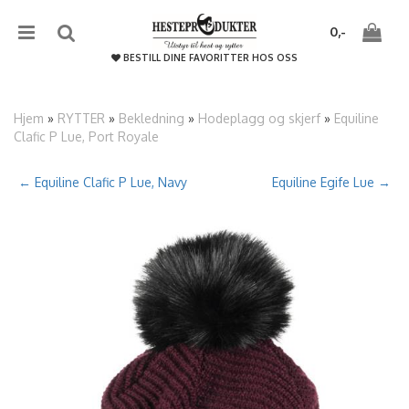
{literal}
{/literal}����������
0,-
BESTILL DINE FAVORITTER HOS OSS
Hjem
»
RYTTER
»
Bekledning
»
Hodeplagg og skjerf
»
Equiline
Clafic P Lue, Port Royale
Nullstill
← Equiline Clafic P Lue, Navy
Equiline Egife Lue →
Trykk ENTER for å søke