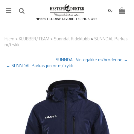
{literal}
{/literal}����������
0,-
BESTILL DINE FAVORITTER HOS OSS
Hjem
»
KLUBBER/TEAM
»
Sunndal Rideklubb
»
SUNNDAL Parkas
m/trykk
Nullstill
SUNNDAL Vinterjakke m/brodering →
← SUNNDAL Parkas junior m/trykk
Trykk ENTER for å søke